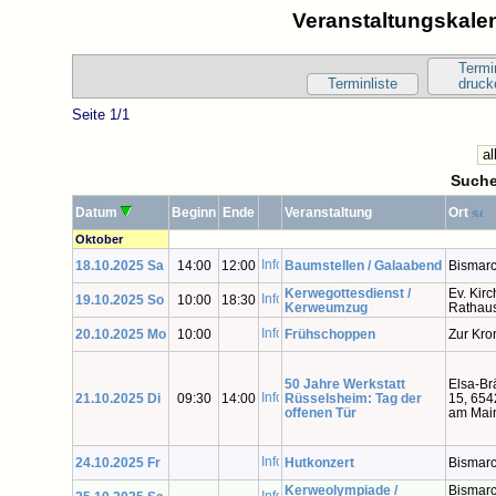
Veranstaltungskalen
Termi
Terminliste
druck
Seite 1/1
Suche
Datum
Beginn
Ende
Veranstaltung
Ort
Oktober
18.10.2025 Sa
14:00
12:00
Baumstellen / Galaabend
Bismarc
Kerwegottesdienst /
Ev. Kirc
19.10.2025 So
10:00
18:30
Kerweumzug
Rathau
20.10.2025 Mo
10:00
Frühschoppen
Zur Kro
50 Jahre Werkstatt
Elsa-Br
21.10.2025 Di
09:30
14:00
Rüsselsheim: Tag der
15, 654
offenen Tür
am Mai
24.10.2025 Fr
Hutkonzert
Bismarc
Kerweolympiade /
Bismarc