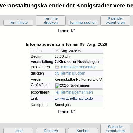
Veranstaltungskalender der Königstädter Verein
Termine
Kalender
Terminliste
drucken
Termine suchen
exportieren
Termin 1/1
Informationen zum Termin 08. Aug. 2026
Datum
08. Aug. 2026 Sa
Beginn
18:00 Uhr
Veranstaltung
7. Kinsteerer Nudelsingen
Info senden
Information versenden
drucken
Termin drucken
Verein
Königstädter Hofkonzerte e.V.
Grafik/Foto
exportieren
Termin übernehmen
Link
www.hofkonzerte.de
Kategorie
Sonstiges
Termin 1/1
Kalender
Liste
Drucken
Suchen
exportieren