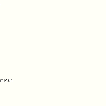
e
am Main