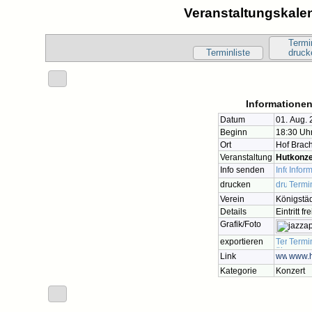
Veranstaltungskalen
Termi
Terminliste
druck
Informationen
Datum
01. Aug.
Beginn
18:30 Uh
Ort
Hof Brac
Veranstaltung
Hutkonze
Info senden
Inform
drucken
Termi
Verein
Königstäd
Details
Eintritt 
Grafik/Foto
exportieren
Termi
Link
www.h
Kategorie
Konzert