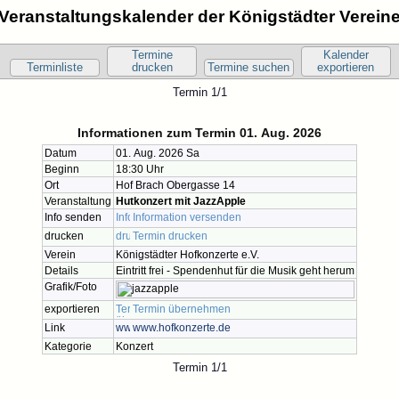
Veranstaltungskalender der Königstädter Verein
Termine
Kalender
Terminliste
drucken
Termine suchen
exportieren
Termin 1/1
Informationen zum Termin 01. Aug. 2026
Datum
01. Aug. 2026 Sa
Beginn
18:30 Uhr
Ort
Hof Brach Obergasse 14
Veranstaltung
Hutkonzert mit JazzApple
Info senden
Information versenden
drucken
Termin drucken
Verein
Königstädter Hofkonzerte e.V.
Details
Eintritt frei - Spendenhut für die Musik geht herum
Grafik/Foto
exportieren
Termin übernehmen
Link
www.hofkonzerte.de
Kategorie
Konzert
Termin 1/1