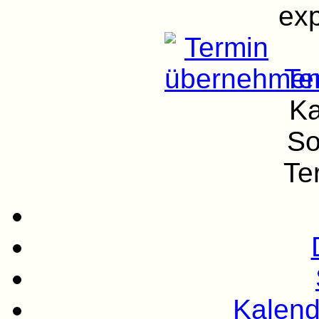
exp
Te
Ka
So
Te
Kalend