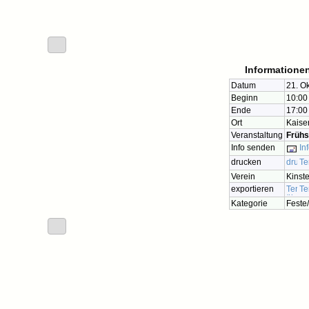
Informationen
Datum
21. O
Beginn
10:00
Ende
17:00
Ort
Kaise
Veranstaltung
Frühs
Info senden
In
drucken
Te
Verein
Kinst
exportieren
Te
Kategorie
Feste