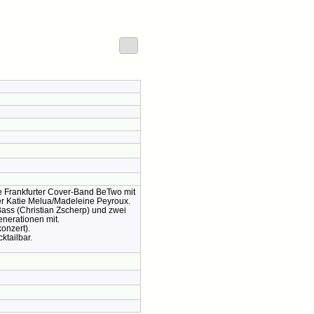
ie Frankfurter Cover-Band BeTwo mit
er Katie Melua/Madeleine Peyroux.
Bass (Christian Zscherp) und zwei
nerationen mit.
konzert).
ktailbar.