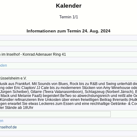
Kalender
Termin 1/1
Informationen zum Termin 24. Aug. 2024
im Inselhof - Konrad Adenauer Ring 41
nden
üsselsheim e.V.
usik aus Frankfurt. Mit Sounds von Blues, Rock bis zu R&B und Swing unterhält d
King oder Eric Clapton/ JJ Cale bis zu moderneren Stücken von Amy Winehouse od
 (Jürgen Scheiber), Gitarre (Teera Vatanasomboon), Schlagzeug (Norbert Jänsch), 
Mack und Melanie Faaß) begeistert BeTwo so abwechslungsreich und reißt alle Ge
die Künstler refinanzieren Ihre Unkosten über einen freiwilligen Beitrag Ihrerseits (Hut
ngen erwartet Sie etwas Leckeres zum Essen und eine reichhaltige Getränke- & Coc
der Stände ab 18Uhr
en
selhof.de