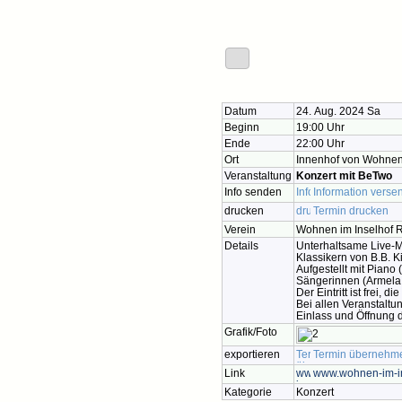
Datum
24. Aug. 2024 Sa
Beginn
19:00 Uhr
Ende
22:00 Uhr
Ort
Innenhof von Wohnen 
Veranstaltung
Konzert mit BeTwo
Info senden
Information verse
drucken
Termin drucken
Verein
Wohnen im Inselhof R
Details
Unterhaltsame Live-M
Klassikern von B.B. 
Aufgestellt mit Piano
Sängerinnen (Armela 
Der Eintritt ist frei, 
Bei allen Veranstaltu
Einlass und Öffnung 
Grafik/Foto
exportieren
Termin übernehm
Link
www.wohnen-im-in
Kategorie
Konzert