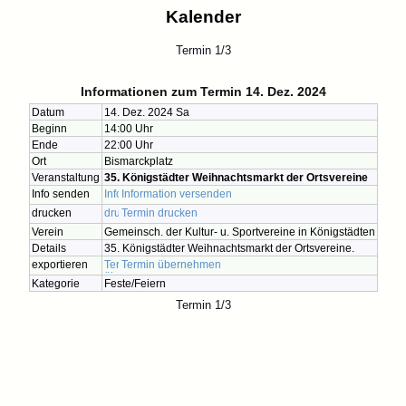
Kalender
Termin 1/3
Informationen zum Termin 14. Dez. 2024
Datum
14. Dez. 2024 Sa
Beginn
14:00 Uhr
Ende
22:00 Uhr
Ort
Bismarckplatz
Veranstaltung
35. Königstädter Weihnachtsmarkt der Ortsvereine
Info senden
Information versenden
drucken
Termin drucken
Verein
Gemeinsch. der Kultur- u. Sportvereine in Königstädten
Details
35. Königstädter Weihnachtsmarkt der Ortsvereine.
exportieren
Termin übernehmen
Kategorie
Feste/Feiern
Termin 1/3