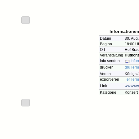
Informationen
Datum
30. Aug
Beginn
18:00 U
Ort
Hof Bra
Veranstaltung
Hutkonz
Info senden
Infor
drucken
Term
Verein
Königstä
exportieren
Term
Link
www.
Kategorie
Konzert