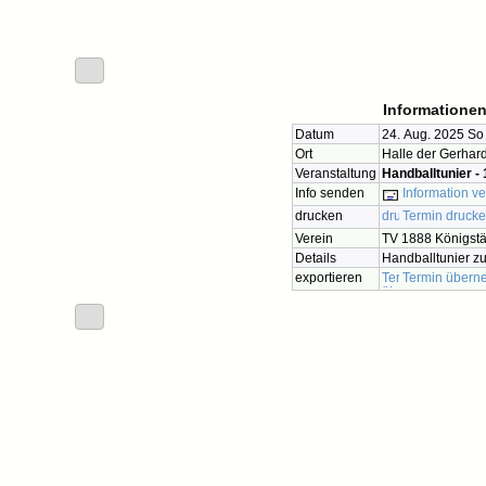
Informationen
Datum
24. Aug. 2025 So
Ort
Halle der Gerha
Veranstaltung
Handballtunier -
Info senden
Information v
drucken
Termin druck
Verein
TV 1888 Königstä
Details
Handballtunier z
exportieren
Termin übern