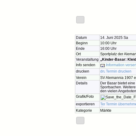
Datum
14. Juni 2025 Sa
Beginn
10:00 Uhr
Ende
16:00 Uhr
Ort
Sportplatz der Alema
Veranstaltung
„Kinder-Basar: Klei
Info senden
Information verse
drucken
Termin drucken
Verein
SV Alemannia 1907 e
Details
Der Basar bietet eine
Sportsachen. Weitere
den vielen Angeboten 
Grafik/Foto
exportieren
Termin übernehm
Kategorie
Märkte