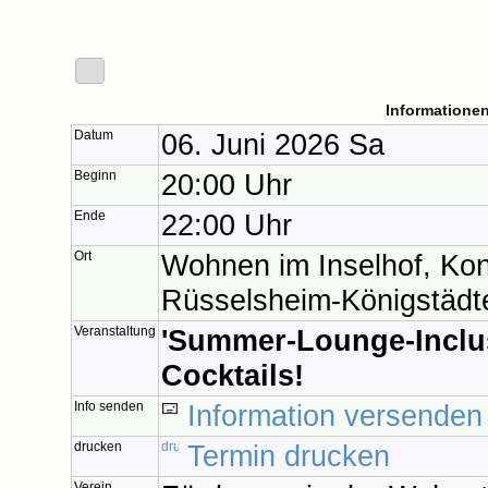
Informationen
Datum
06. Juni 2026 Sa
Beginn
20:00 Uhr
Ende
22:00 Uhr
Ort
Wohnen im Inselhof, Ko
Rüsselsheim-Königstädt
Veranstaltung
'Summer-Lounge-Inclus
Cocktails!
Info senden
Information versenden
drucken
Termin drucken
Verein