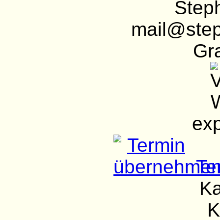
Step
mail@step
Gra
exp
Te
Ka
K