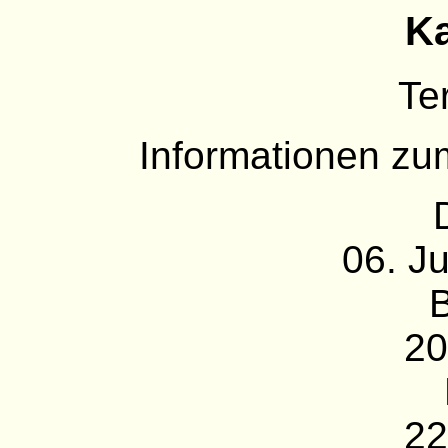
Ka
Te
Informationen zu
06. J
20
22