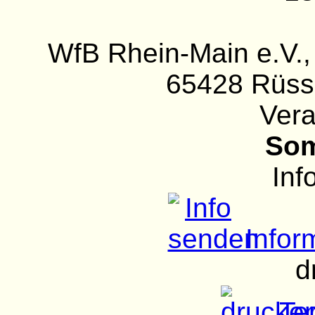
WfB Rhein-Main e.V.,
65428 Rüss
Vera
Som
Inf
Infor
d
Ter