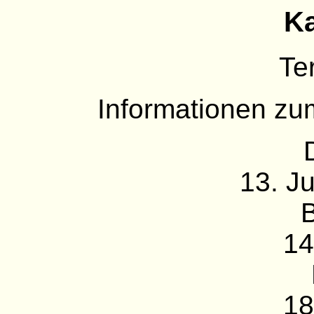
Ka
Te
Informationen zu
13. J
14
18