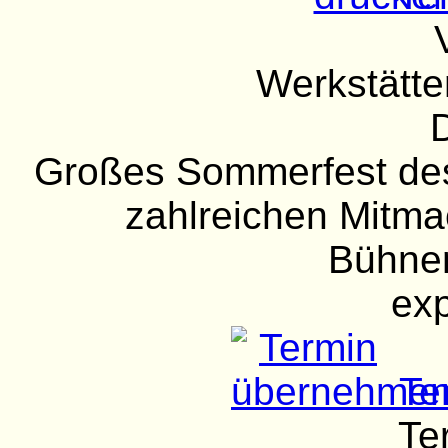
Werkstätte
D
Großes Sommerfest des
zahlreichen Mitm
Bühne
exp
Te
Te