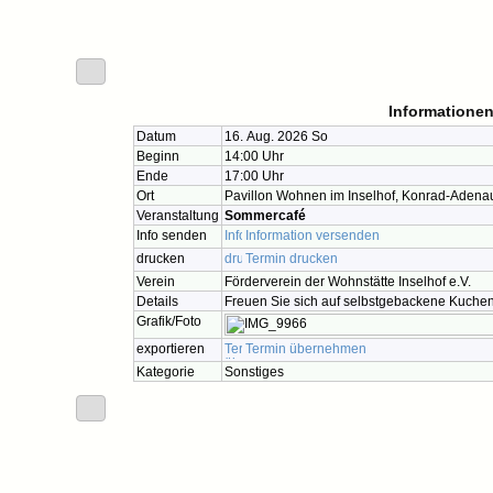
Informationen
Datum
16. Aug. 2026 So
Beginn
14:00 Uhr
Ende
17:00 Uhr
Ort
Pavillon Wohnen im Inselhof, Konrad-Adena
Veranstaltung
Sommercafé
Info senden
Information versenden
drucken
Termin drucken
Verein
Förderverein der Wohnstätte Inselhof e.V.
Details
Freuen Sie sich auf selbstgebackene Kuchen
Grafik/Foto
exportieren
Termin übernehmen
Kategorie
Sonstiges