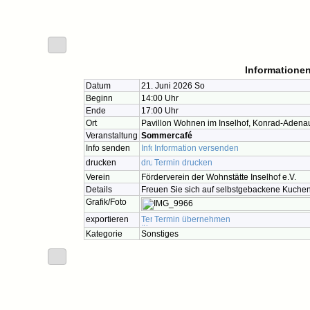
Informationen
Datum
21. Juni 2026 So
Beginn
14:00 Uhr
Ende
17:00 Uhr
Ort
Pavillon Wohnen im Inselhof, Konrad-Adena
Veranstaltung
Sommercafé
Info senden
Information versenden
drucken
Termin drucken
Verein
Förderverein der Wohnstätte Inselhof e.V.
Details
Freuen Sie sich auf selbstgebackene Kuchen
Grafik/Foto
exportieren
Termin übernehmen
Kategorie
Sonstiges