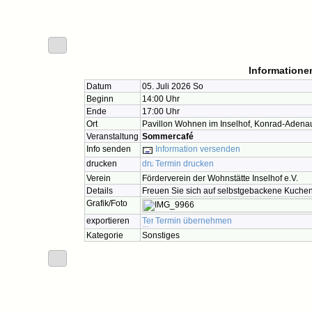
Informationen
Datum
05. Juli 2026 So
Beginn
14:00 Uhr
Ende
17:00 Uhr
Ort
Pavillon Wohnen im Inselhof, Konrad-Adena
Veranstaltung
Sommercafé
Info senden
Information versenden
drucken
Termin drucken
Verein
Förderverein der Wohnstätte Inselhof e.V.
Details
Freuen Sie sich auf selbstgebackene Kuchen
Grafik/Foto
exportieren
Termin übernehmen
Kategorie
Sonstiges