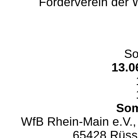
Förderverein der W
So
13.0
Som
WfB Rhein-Main e.V.,
65428 Rüss