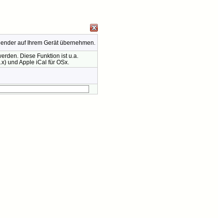
lender auf Ihrem Gerät übernehmen.
rden. Diese Funktion ist u.a.
x) und Apple iCal für OSx.