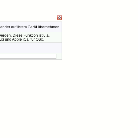
lender auf Ihrem Gerät übernehmen.
rden. Diese Funktion ist u.a.
x) und Apple iCal für OSx.