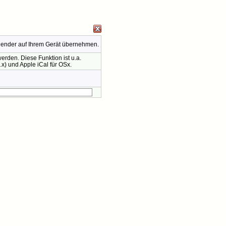
lender auf Ihrem Gerät übernehmen.
rden. Diese Funktion ist u.a.
x) und Apple iCal für OSx.