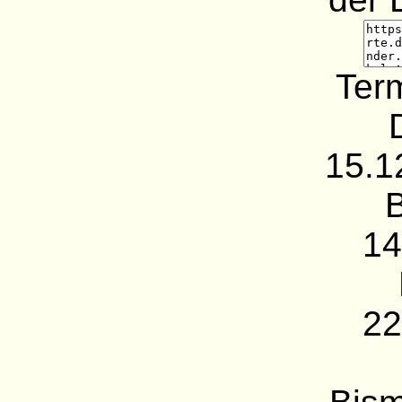
Term
15.1
14
22