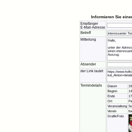
Informieren Sie ein
Empfänger
E-Mail-Adresse
Betreff
Mitteilung
Absender
der Link lautet
Termindetails
Datum
19
Beginn
14
Ende
17
Ort
Pa
Veranstaltung
S
Verein
fo
Grafik/Foto