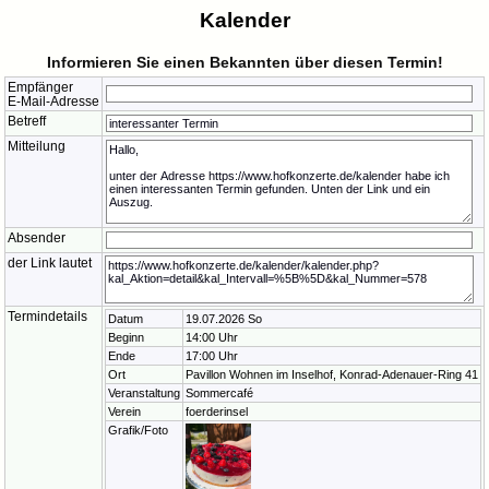
Kalender
Informieren Sie einen Bekannten über diesen Termin!
Empfänger
E-Mail-Adresse
Betreff
Mitteilung
Absender
der Link lautet
Termindetails
Datum
19.07.2026 So
Beginn
14:00 Uhr
Ende
17:00 Uhr
Ort
Pavillon Wohnen im Inselhof, Konrad-Adenauer-Ring 41
Veranstaltung
Sommercafé
Verein
foerderinsel
Grafik/Foto