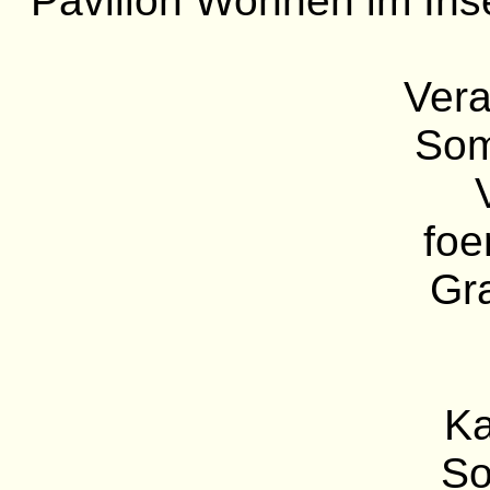
Pavillon Wohnen im Ins
Vera
Som
foe
Gra
Ka
So