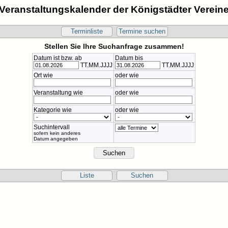
Veranstaltungskalender der Königstädter Verein
Terminliste
Termine suchen
Stellen Sie Ihre Suchanfrage zusammen!
Datum ist bzw. ab
Datum bis
TT.MM.JJJJ
TT.MM.JJJJ
Ort wie
oder wie
Veranstaltung wie
oder wie
Kategorie wie
oder wie
Suchintervall
sofern kein anderes
Datum angegeben
Liste
Suchen