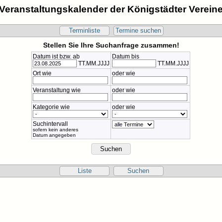
Veranstaltungskalender der Königstädter Verein
Terminliste
Termine suchen
Stellen Sie Ihre Suchanfrage zusammen!
Datum ist bzw. ab
Datum bis
TT.MM.JJJJ
TT.MM.JJJJ
Ort wie
oder wie
Veranstaltung wie
oder wie
Kategorie wie
oder wie
Suchintervall
sofern kein anderes
Datum angegeben
Liste
Suchen