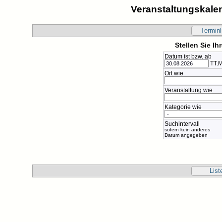
Veranstaltungskalen
Terminl
Stellen Sie I
Datum ist bzw. ab
TT.M
Ort wie
Veranstaltung wie
Kategorie wie
Suchintervall
sofern kein anderes
Datum angegeben
List