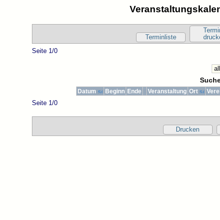
Veranstaltungskalen
Termi
Terminliste
druck
Seite 1/0
Suche
Datum
Beginn
Ende
Veranstaltung
Ort
Vere
Seite 1/0
Drucken