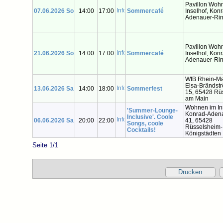
Pavillon Woh
07.06.2026 So
14:00
17:00
Sommercafé
Inselhof, Kon
Adenauer-Rin
Pavillon Woh
21.06.2026 So
14:00
17:00
Sommercafé
Inselhof, Kon
Adenauer-Rin
WfB Rhein-Mai
Elsa-Brändst
13.06.2026 Sa
14:00
18:00
Sommerfest
15, 65428 Rü
am Main
Wohnen im Ins
'Summer-Lounge-
Konrad-Aden
Inclusive'. Coole
06.06.2026 Sa
20:00
22:00
41, 65428
Songs, coole
Rüsselsheim-
Cocktails!
Königstädten
Seite 1/1
Drucken