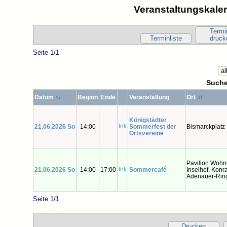
Veranstaltungskalen
Termi
Terminliste
druck
Seite 1/1
Suche
Datum
Beginn
Ende
Veranstaltung
Ort
Königstädter
21.06.2026 So
14:00
Sommerfest der
Bismarckplatz
Ortsvereine
Pavillon Wohn
21.06.2026 So
14:00
17:00
Sommercafé
Inselhof, Konr
Adenauer-Rin
Seite 1/1
Drucken