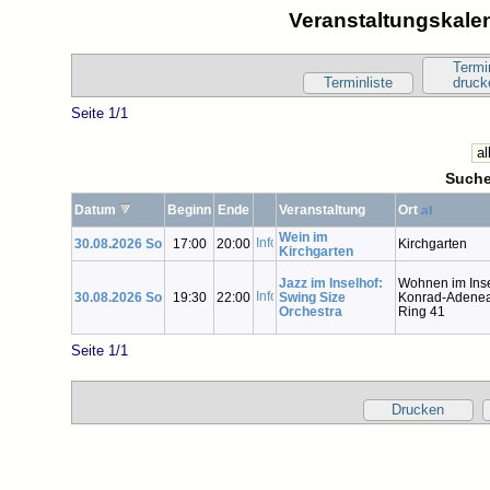
Veranstaltungskalen
Termi
Terminliste
druck
Seite 1/1
Suche
Datum
Beginn
Ende
Veranstaltung
Ort
Wein im
30.08.2026 So
17:00
20:00
Kirchgarten
Kirchgarten
Jazz im Inselhof:
Wohnen im Inse
30.08.2026 So
19:30
22:00
Swing Size
Konrad-Adenea
Orchestra
Ring 41
Seite 1/1
Drucken