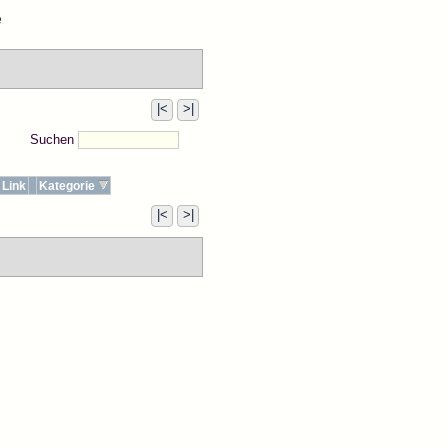
e
|<
>|
Suchen
Link
Kategorie
|<
>|