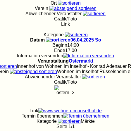
Ort
Verein
Abweichender Veranstalter
Grafik/Foto
Link
Kategorie
Datum
06.04.2025 So
Beginn
14:00
Ende
17:00
Information versenden
Veranstaltung
Ostermarkt
Innenhof von Wohnen im Inselhof - Konrad Adenauer R
erein
Wohnen im Inselhof Rüsselsheim e
Abweichender Veranstalter
Grafik/Foto
Link
Termin übernehmen
Kategorie
Märkte
Seite 1/1