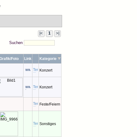
e
|<
1
>|
Suchen
Grafik/Foto
Link
Kategorie
Konzert
Konzert
Feste/Feiern
Sonstiges