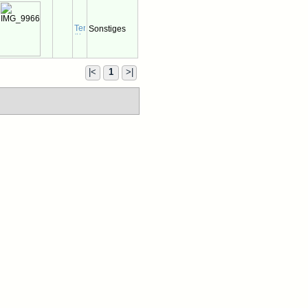
Sonstiges
|<
1
>|