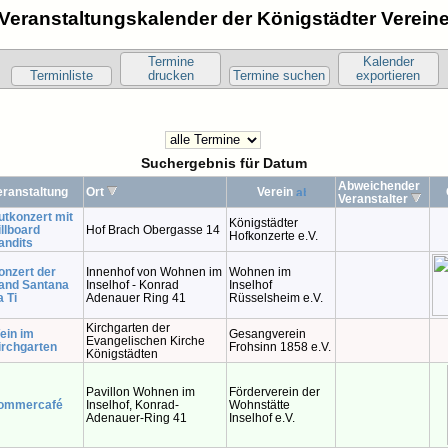
Veranstaltungskalender der Königstädter Verein
Termine
Kalender
Terminliste
drucken
Termine suchen
exportieren
Suchergebnis für Datum
Abweichender
eranstaltung
Ort
Verein
Veranstalter
utkonzert mit
Königstädter
illboard
Hof Brach Obergasse 14
Hofkonzerte e.V.
andits
onzert der
Innenhof von Wohnen im
Wohnen im
and Santana
Inselhof - Konrad
Inselhof
a Ti
Adenauer Ring 41
Rüsselsheim e.V.
Kirchgarten der
ein im
Gesangverein
Evangelischen Kirche
irchgarten
Frohsinn 1858 e.V.
Königstädten
Pavillon Wohnen im
Förderverein der
ommercafé
Inselhof, Konrad-
Wohnstätte
Adenauer-Ring 41
Inselhof e.V.