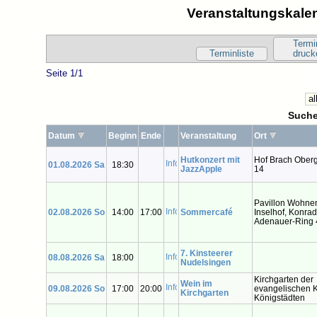
Veranstaltungskalen
Termi
Terminliste
druck
Seite 1/1
Suche
Datum
Beginn
Ende
Veranstaltung
Ort
Hutkonzert mit
Hof Brach Ober
01.08.2026 Sa
18:30
JazzApple
14
Pavillon Wohne
02.08.2026 So
14:00
17:00
Sommercafé
Inselhof, Konrad
Adenauer-Ring 
7. Kinsteerer
08.08.2026 Sa
18:00
Nudelsingen
Kirchgarten der
Wein im
09.08.2026 So
17:00
20:00
evangelischen K
Kirchgarten
Königstädten