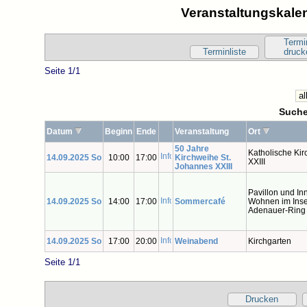
Veranstaltungskalen
Termi
Terminliste
druck
Seite 1/1
Suche
Datum
Beginn
Ende
Veranstaltung
Ort
50 Jahre
Katholische Ki
14.09.2025 So
10:00
17:00
Kirchweihe St.
XXIII
Johannes XXIII
Pavillon und In
14.09.2025 So
14:00
17:00
Sommercafé
Wohnen im Inse
Adenauer-Ring
14.09.2025 So
17:00
20:00
Weinabend
Kirchgarten
Seite 1/1
Drucken