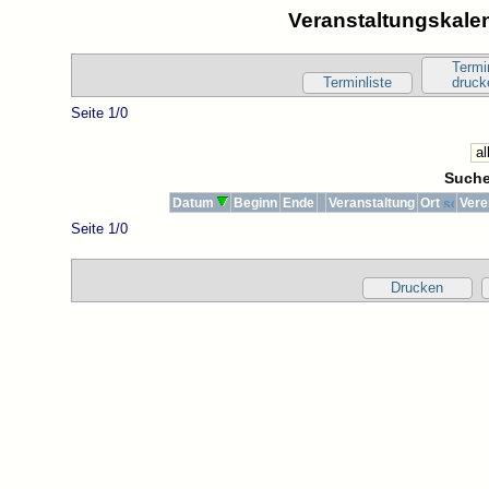
Veranstaltungskalen
Termi
Terminliste
druck
Seite 1/0
Suche
Datum
Beginn
Ende
Veranstaltung
Ort
Vere
Seite 1/0
Drucken