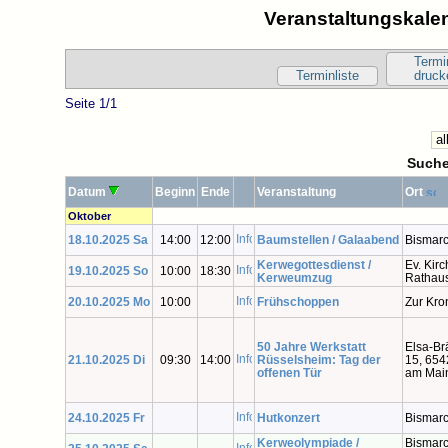
Veranstaltungskalen
Termi
Terminliste
druck
Seite 1/1
Suche
Datum
Beginn
Ende
Veranstaltung
Ort
Oktober
18.10.2025 Sa
14:00
12:00
Baumstellen / Galaabend
Bismarc
Kerwegottesdienst /
Ev. Kirc
19.10.2025 So
10:00
18:30
Kerweumzug
Rathau
20.10.2025 Mo
10:00
Frühschoppen
Zur Kro
50 Jahre Werkstatt
Elsa-Br
21.10.2025 Di
09:30
14:00
Rüsselsheim: Tag der
15, 654
offenen Tür
am Mai
24.10.2025 Fr
Hutkonzert
Bismarc
Kerweolympiade /
Bismarc