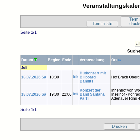
Veranstaltungskalen
Termi
Terminliste
druck
Seite 1/1
Suche
Datum
Beginn
Ende
Veranstaltung
Ort
Juli
Hutkonzert mit
18.07.2026 Sa
18:30
Billboard
Hof Brach Oberg
Bandits
Konzert der
Innenhof von W
18.07.2026 Sa
19:30
22:00
Band Santana
Inselhof - Konra
Pa Ti
Adenauer Ring 
Seite 1/1
Drucken