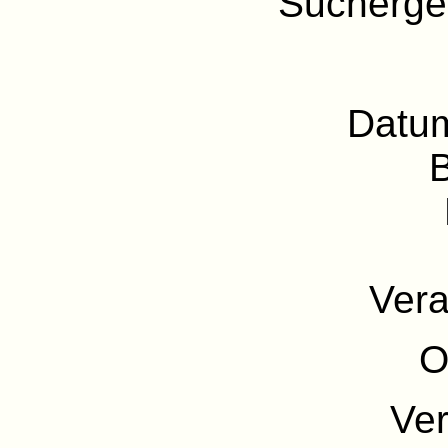
Sucherge
Datu
Vera
O
Ve