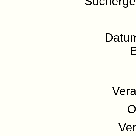
Sucherge
Datu
Vera
O
Ve