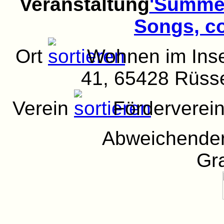
Veranstaltung
'Summer
Songs, co
Ort
Wohnen im Inse
41, 65428 Rüss
Verein
Förderverein
Abweichender
Gra