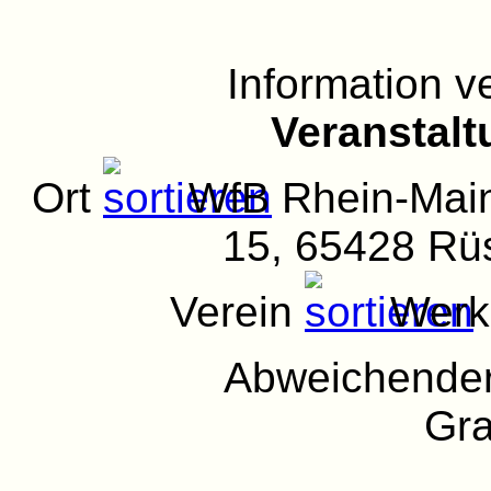
Information 
Veranstalt
Ort
WfB Rhein-Main
15, 65428 Rü
Verein
Werks
Abweichender
Gra