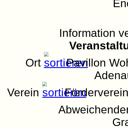
En
Information 
Veranstalt
Ort
Pavillon Wo
Adena
Verein
Förderverein
Abweichender
Gra