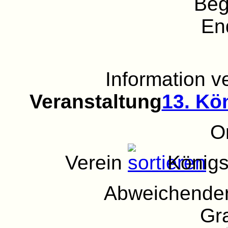
Beg
En
Information 
Veranstaltung
13. Kö
O
Verein
Königs
Abweichender
Gra