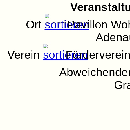
Veranstalt
Ort
Pavillon Wo
Adena
Verein
Förderverein
Abweichender
Gra