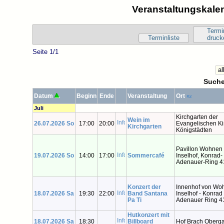
Veranstaltungskalen
Termi
Terminliste
druck
Seite 1/1
Suche
Datum
Beginn
Ende
Veranstaltung
Ort
Juli
Kirchgarten der
Wein im
26.07.2026 So
17:00
20:00
Evangelischen Ki
Kirchgarten
Königstädten
Pavillon Wohnen
19.07.2026 So
14:00
17:00
Sommercafé
Inselhof, Konrad-
Adenauer-Ring 4
Konzert der
Innenhof von Wo
18.07.2026 Sa
19:30
22:00
Band Santana
Inselhof - Konrad
Pa Ti
Adenauer Ring 4
Hutkonzert mit
18.07.2026 Sa
18:30
Billboard
Hof Brach Oberg