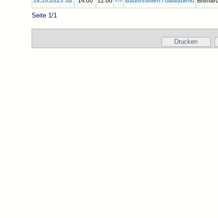
18.10.2025 Sa
14:00
12:00
Baumstellen / Galaabend
Bismarc
Seite 1/1
Drucken