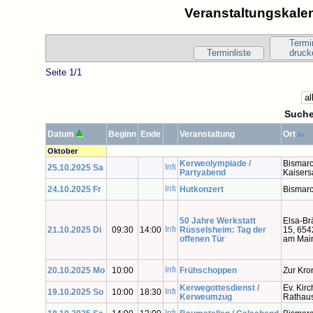
Veranstaltungskalen
Termi
Terminliste
druck
Seite 1/1
Suche
Datum
Beginn
Ende
Veranstaltung
Ort
Oktober
Kerweolympiade /
Bismarc
25.10.2025 Sa
Partyabend
Kaisers
24.10.2025 Fr
Hutkonzert
Bismarc
50 Jahre Werkstatt
Elsa-Br
21.10.2025 Di
09:30
14:00
Rüsselsheim: Tag der
15, 654
offenen Tür
am Mai
20.10.2025 Mo
10:00
Frühschoppen
Zur Kro
Kerwegottesdienst /
Ev. Kirc
19.10.2025 So
10:00
18:30
Kerweumzug
Rathau