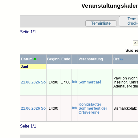
Veranstaltungskalen
Termi
Terminliste
druck
Seite 1/1
Suche
Datum
Beginn
Ende
Veranstaltung
Ort
Juni
Pavillon Wohn
21.06.2026 So
14:00
17:00
Sommercafé
Inselhof, Konr
Adenauer-Rin
Königstädter
21.06.2026 So
14:00
Sommerfest der
Bismarckplatz
Ortsvereine
Seite 1/1