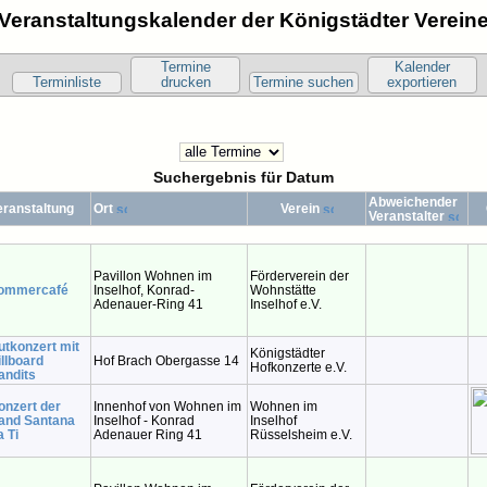
Veranstaltungskalender der Königstädter Verein
Termine
Kalender
Terminliste
drucken
Termine suchen
exportieren
Suchergebnis für Datum
Abweichender
eranstaltung
Ort
Verein
Veranstalter
Pavillon Wohnen im
Förderverein der
ommercafé
Inselhof, Konrad-
Wohnstätte
Adenauer-Ring 41
Inselhof e.V.
utkonzert mit
Königstädter
illboard
Hof Brach Obergasse 14
Hofkonzerte e.V.
andits
onzert der
Innenhof von Wohnen im
Wohnen im
and Santana
Inselhof - Konrad
Inselhof
a Ti
Adenauer Ring 41
Rüsselsheim e.V.