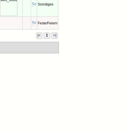
Sonstiges
Feste/Feiern
|<
1
>|