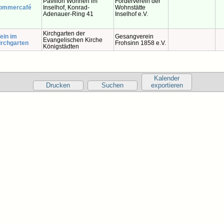
Pavillon Wohnen im
Förderverein der
ommercafé
Inselhof, Konrad-
Wohnstätte
Adenauer-Ring 41
Inselhof e.V.
Kirchgarten der
ein im
Gesangverein
Evangelischen Kirche
irchgarten
Frohsinn 1858 e.V.
Königstädten
Kalender
Drucken
Suchen
exportieren