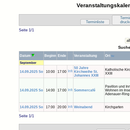
Veranstaltungskalen
Termi
Terminliste
druck
Seite 1/1
Suche
Datum
Beginn
Ende
Veranstaltung
Ort
September
50 Jahre
Katholische Ki
14.09.2025 So
10:00
17:00
Kirchweihe St.
XXIII
Johannes XXIII
Pavillon und In
14.09.2025 So
14:00
17:00
Sommercafé
Wohnen im Inse
Adenauer-Ring
14.09.2025 So
17:00
20:00
Weinabend
Kirchgarten
Seite 1/1