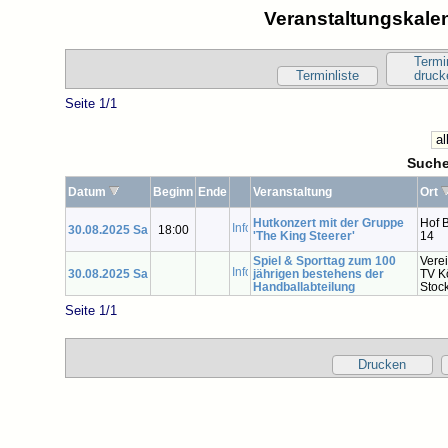
Veranstaltungskalen
Termi
Terminliste
druck
Seite 1/1
Suche
Datum
Beginn
Ende
Veranstaltung
Ort
Hutkonzert mit der Gruppe
Hof 
30.08.2025 Sa
18:00
'The King Steerer'
14
Spiel & Sporttag zum 100
Vere
30.08.2025 Sa
jährigen bestehens der
TV K
Handballabteilung
Stock
Seite 1/1
Drucken