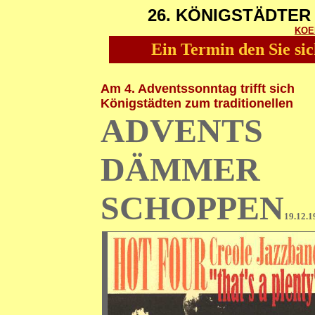
26. KÖNIGSTÄDTER 
KOE
Ein Termin den Sie sic
Am 4. Adventssonntag trifft sich
Königstädten zum traditionellen
ADVENTS
DÄMMER
SCHOPPEN
19.12.1