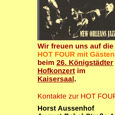
Wir freuen uns auf die
HOT FOUR
mit Gästen
beim
26.
Königstädter
Hofkonzert
im
Kaisersaal
.
Kontakte zur HOT FOU
Horst Aussenhof